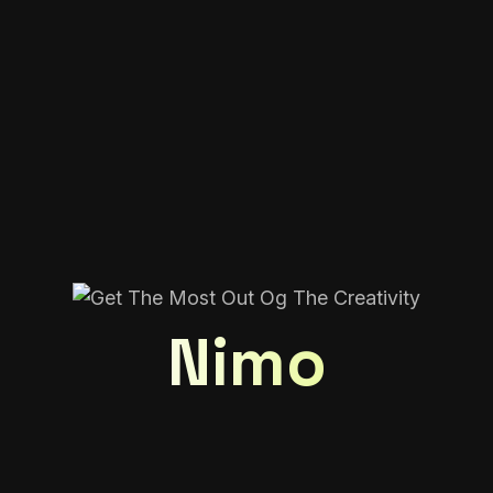
ibh consectetuer montes
lobortis a aliquet diam.
hen drerit nascetur etiam
eos interdum tortor
d. F...
Nimo